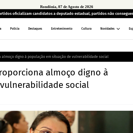
Rondônia, 07 de Agosto de 2026
artidos oficializam candidatos a deputado estadual, partidos não consegu
a
Polícia
Destaques
Entretenimento
Cultura
Novidades
Es
a almoço digno à população em situação de vulnerabilidade social
proporciona almoço digno à
vulnerabilidade social