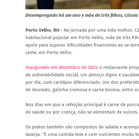
Desempregada há um ano e mãe de três filhos, Cássia r
Porto Velho, RO -
Na jornada por uma vida melhor, C
habitacional popular em Porto Velho, mãe de três f
apoio para superar dificuldades financeiras ao se to
Leste, em Porto Velho.
Inaugurado em dezembro de 2023
, o restaurante pro
de vulnerabilidade social, um almoço digno e saudável
por dia, com cardápio diferenciado. Um dos preferido
de dourado, galinha cremosa e carne bovina, entre ou
Nos dias em que a refeição principal é carne de porc
de saúde ou por crença, não se alimentam de suínos.
Os pratos também são compostos de salada e acompa
laranja. ‘‘É uma comida leve e com nutrientes muito 