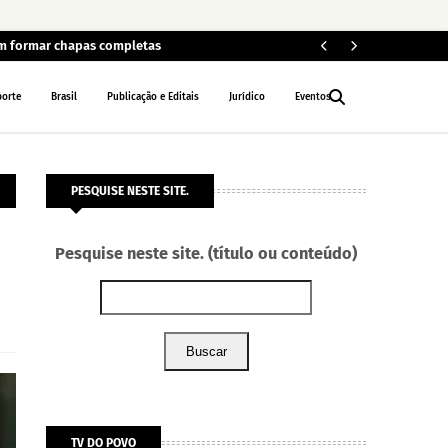
em formar chapas completas
Car
POLÍCIA
porte
Brasil
Publicação e Editais
Jurídico
Eventos
PESQUISE NESTE SITE.
Pesquise neste site. (título ou conteúdo)
Buscar
TV DO POVO