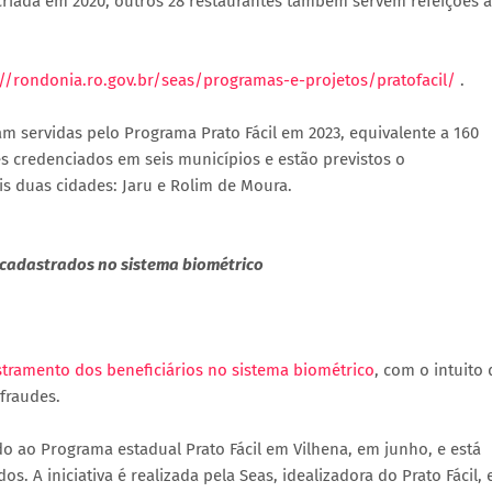
l criada em 2020, outros 28 restaurantes também servem refeições 
://rondonia.ro.gov.br/seas/programas-e-projetos/pratofacil/
.
am servidas pelo Programa Prato Fácil em 2023, equivalente a 160
s credenciados em seis municípios e estão previstos o
s duas cidades: Jaru e Rolim de Moura.
 cadastrados no sistema biométrico
tramento dos beneficiários no sistema biométrico
, com o intuito 
 fraudes.
do ao Programa estadual Prato Fácil em Vilhena, em junho, e está
. A iniciativa é realizada pela Seas, idealizadora do Prato Fácil,