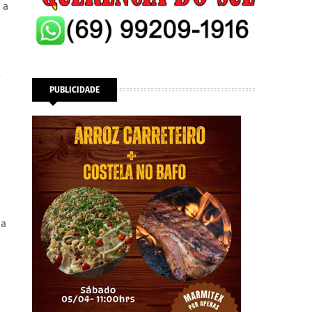
 a
a
PUBLICIDADE
 a