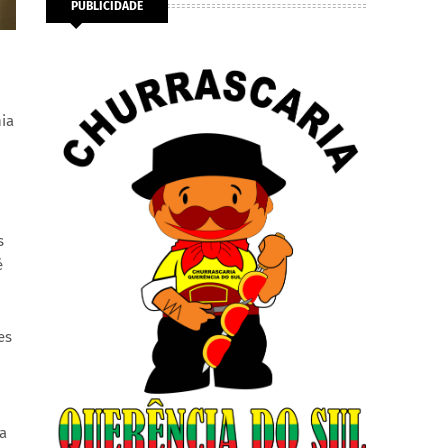
PUBLICIDADE
ia
s
é
es
a