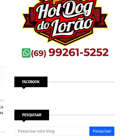
FACEBOOK
S
ce
as
PESQUISAR