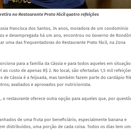
etira no Restaurante Prato Fácil quatro refeições
ássia Francisca dos Santos, 34 anos, moradora de um condomínio
ilhos e desempregada há um ano, encontrou no Governo de Rondôn
rnar uma das frequentadoras do Restaurante Prato Fácil, na Zona
porciona para a família da Cássia e para todos aqueles em situação
 ao custo de apenas R$ 2. No local, são ofertadas 1,5 mil refeiçõe
s de Cássia é a feijoada, mas também fazem parte do cardápio fil
tros; avaliados e aprovados por nutricionista.
o, o restaurante oferece outra opção para aqueles que, por questõ
nhados de uma fruta por beneficiário, especialmente banana e
bem distribuídos, uma porção de cada coisa. Todos os dias tem um