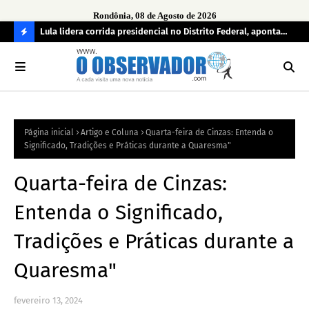
Rondônia, 08 de Agosto de 2026
tuou
Lula lidera corrida presidencial no Distrito Federal, aponta
Lei
pesquisa; Flávio Bolsonaro aparece em segundo
Kok
C
O
N
FI
Página inicial
Artigo e Coluna
Quarta-feira de Cinzas: Entenda o
R
Significado, Tradições e Práticas durante a Quaresma"
A
Quarta-feira de Cinzas:
Entenda o Significado,
Tradições e Práticas durante a
Quaresma"
fevereiro 13, 2024