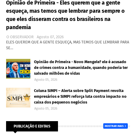
Opinião de Primeira - Eles querem que a gente
esqueça, mas temos que lembrar para sempre o
que eles disseram contra os brasileiros na
pandemia
O OBSERVADOR
Agosto 07, 2026
ELES QUEREM QUE A GENTE ESQUEÇA, MAS TEMOS QUE LEMBRAR PARA
SE…
Opinião de Primeira - Novo Mengele? ele é acusado
de crimes contra a humanidade, quando poderia ter
salvado milhões de vidas
Agosto 05, 2026
Coluna SIMPI – Alerta sobre Split Payment revolta
empresários e SIMPI reforça luta contra impacto no
caixa dos pequenos negócios
Agosto 05, 2026
PUBLICAÇÃO E EDITAIS
MOSTRAR MAIS