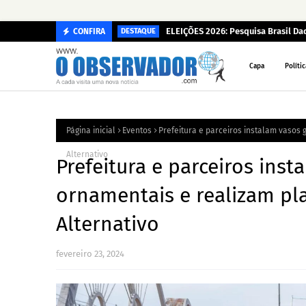
ELEIÇÕES 2026: Pesquisa Brasil D
CONFIRA
DESTAQUE
Capa
Polític
Página inicial
Eventos
Prefeitura e parceiros instalam vasos
Alternativo
Prefeitura e parceiros ins
ornamentais e realizam pl
Alternativo
fevereiro 23, 2024