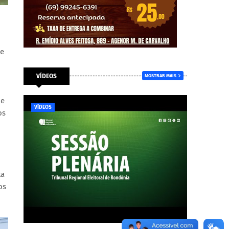
de
VÍDEOS
MOSTRAR MAIS
 e
VÍDEOS
os
ta
os