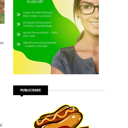
um
PUBLICIDADE
 é