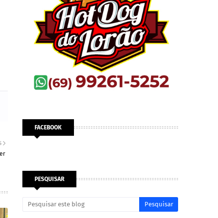
FACEBOOK
S
er
PESQUISAR