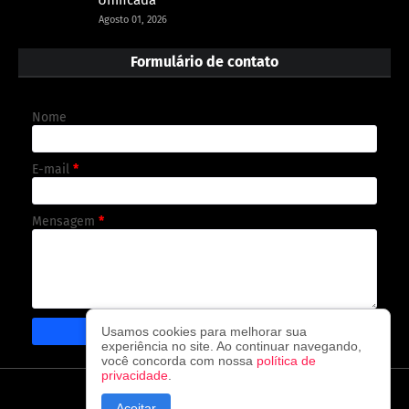
Unificada
Agosto 01, 2026
Formulário de contato
Nome
E-mail
*
Mensagem
*
Usamos cookies para melhorar sua
experiência no site. Ao continuar navegando,
você concorda com nossa
política de
privacidade
.
CAPA
CONTATO
POLÍTICA DE PRIVACIDADE
Aceitar