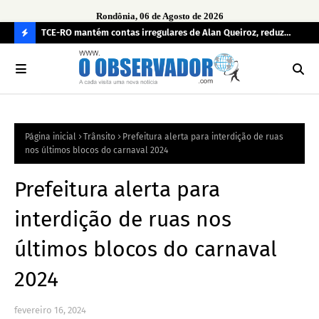
Rondônia, 06 de Agosto de 2026
e
TCE-RO mantém contas irregulares de Alan Queiroz, reduz
Fe
multa e caso pode gerar Inelegibilidade
Ron
C
O
N
FI
Página inicial
Trânsito
Prefeitura alerta para interdição de ruas
R
nos últimos blocos do carnaval 2024
A
Prefeitura alerta para
interdição de ruas nos
últimos blocos do carnaval
2024
fevereiro 16, 2024