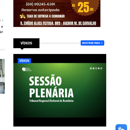
S
 e
ar
VÍDEOS
MOSTRAR MAIS
VÍDEOS