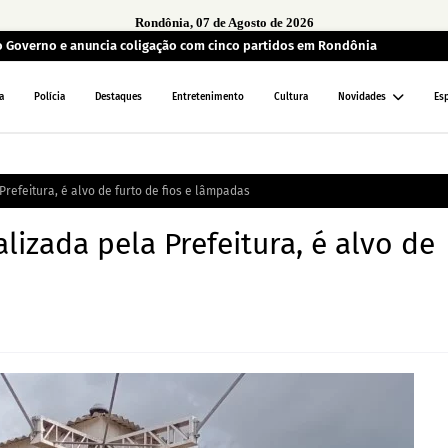
Rondônia, 07 de Agosto de 2026
ao Governo e anuncia coligação com cinco partidos em Rondônia
a
Polícia
Destaques
Entretenimento
Cultura
Novidades
Es
 Prefeitura, é alvo de furto de fios e lâmpadas
talizada pela Prefeitura, é alvo de