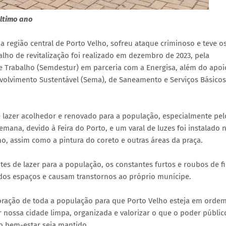
ltimo ano
 na região central de Porto Velho, sofreu ataque criminoso e teve o
alho de revitalização foi realizado em dezembro de 2023, pela
 e Trabalho (Semdestur) em parceria com a Energisa, além do apoi
volvimento Sustentável (Sema), de Saneamento e Serviços Básicos
 lazer acolhedor e renovado para a população, especialmente pel
mana, devido à Feira do Porto, e um varal de luzes foi instalado 
, assim como a pintura do coreto e outras áreas da praça.
s de lazer para a população, os constantes furtos e roubos de f
 dos espaços e causam transtornos ao próprio munícipe.
aboração de toda a população para que Porto Velho esteja em orde
 nossa cidade limpa, organizada e valorizar o que o poder públic
 o bem-estar seja mantido.