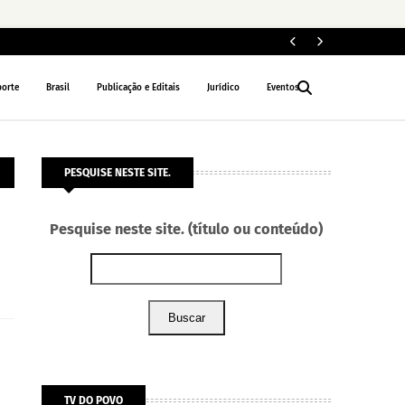
ELEIÇÕES 2026
porte
Brasil
Publicação e Editais
Jurídico
Eventos
PESQUISE NESTE SITE.
Pesquise neste site. (título ou conteúdo)
Buscar
TV DO POVO