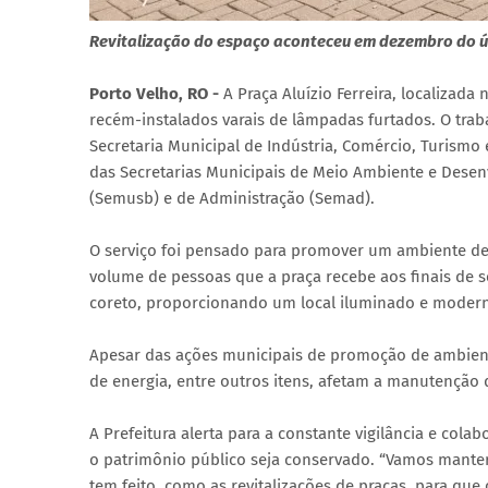
Revitalização do espaço aconteceu em dezembro do ú
Porto Velho, RO -
A Praça Aluízio Ferreira, localizada
recém-instalados varais de lâmpadas furtados. O trab
Secretaria Municipal de Indústria, Comércio, Turismo
das Secretarias Municipais de Meio Ambiente e Desen
(Semusb) e de Administração (Semad).
O serviço foi pensado para promover um ambiente de
volume de pessoas que a praça recebe aos finais de se
coreto, proporcionando um local iluminado e moderno
Apesar das ações municipais de promoção de ambiente
de energia, entre outros itens, afetam a manutenção
A Prefeitura alerta para a constante vigilância e col
o patrimônio público seja conservado. “Vamos manter
tem feito, como as revitalizações de praças, para que