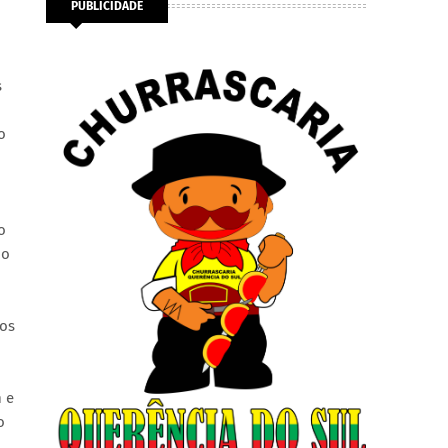
PUBLICIDADE
s
o
o
no
ios
m e
o