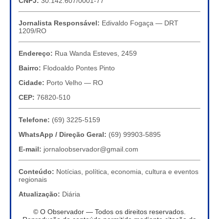
CNPJ:
30.142.607/0001-77
Jornalista Responsável:
Edivaldo Fogaça — DRT
1209/RO
Endereço:
Rua Wanda Esteves, 2459
Bairro:
Flodoaldo Pontes Pinto
Cidade:
Porto Velho — RO
CEP:
76820-510
Telefone:
(69) 3225-5159
WhatsApp / Direção Geral:
(69) 99903-5895
E-mail:
jornaloobservador@gmail.com
Conteúdo:
Notícias, política, economia, cultura e eventos
regionais
Atualização:
Diária
© O Observador — Todos os direitos reservados.