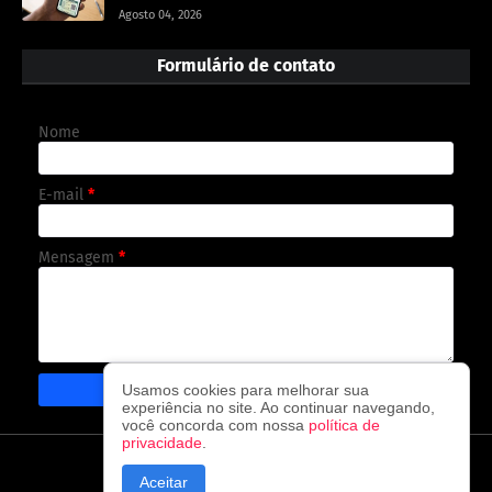
Agosto 04, 2026
Formulário de contato
Nome
E-mail
*
Mensagem
*
Usamos cookies para melhorar sua
experiência no site. Ao continuar navegando,
você concorda com nossa
política de
privacidade
.
CAPA
CONTATO
POLÍTICA DE PRIVACIDADE
Aceitar