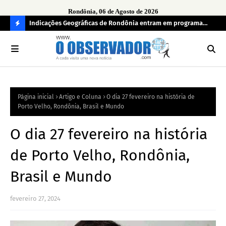
Rondônia, 06 de Agosto de 2026
ndecisos
Indicações Geográficas de Rondônia entram em programa
Seg
internacional para acelerar negócios
his
C
O
N
FI
Página inicial
Artigo e Coluna
O dia 27 fevereiro na história de
R
Porto Velho, Rondônia, Brasil e Mundo
A
O dia 27 fevereiro na história
de Porto Velho, Rondônia,
Brasil e Mundo
fevereiro 27, 2024