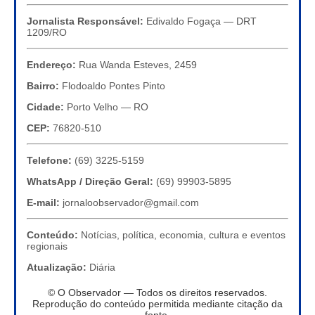
Jornalista Responsável:
Edivaldo Fogaça — DRT
1209/RO
Endereço:
Rua Wanda Esteves, 2459
Bairro:
Flodoaldo Pontes Pinto
Cidade:
Porto Velho — RO
CEP:
76820-510
Telefone:
(69) 3225-5159
WhatsApp / Direção Geral:
(69) 99903-5895
E-mail:
jornaloobservador@gmail.com
Conteúdo:
Notícias, política, economia, cultura e eventos
regionais
Atualização:
Diária
© O Observador — Todos os direitos reservados.
Reprodução do conteúdo permitida mediante citação da
fonte.