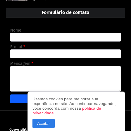
Formulário de contato
Nome
E-mail
*
Mensagem
*
Usamos cookies para melhorar sua
experiência no site. Ao continuar navegando,
você concorda com nossa
política de
privacidade
.
CAPA
CONTATO
POLÍTICA DE PRIVACIDADE
Aceitar
Copyright ©
2026
O observador - A cada visita uma nova notícia!