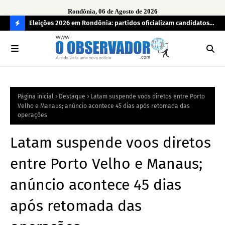
Rondônia, 06 de Agosto de 2026
grama
Eleições 2026 em Rondônia: partidos oficializam candidatos a
Car
deputado estadual, partidos não conseguem formar chapas
apr
C
completas
O
N
FI
Página inicial
Destaque
Latam suspende voos diretos entre Porto
R
Velho e Manaus; anúncio acontece 45 dias após retomada das
A
operações
Latam suspende voos diretos
entre Porto Velho e Manaus;
anúncio acontece 45 dias
após retomada das