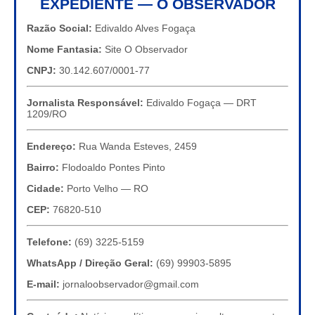
EXPEDIENTE — O OBSERVADOR
Razão Social:
Edivaldo Alves Fogaça
Nome Fantasia:
Site O Observador
CNPJ:
30.142.607/0001-77
Jornalista Responsável:
Edivaldo Fogaça — DRT
1209/RO
Endereço:
Rua Wanda Esteves, 2459
Bairro:
Flodoaldo Pontes Pinto
Cidade:
Porto Velho — RO
CEP:
76820-510
Telefone:
(69) 3225-5159
WhatsApp / Direção Geral:
(69) 99903-5895
E-mail:
jornaloobservador@gmail.com