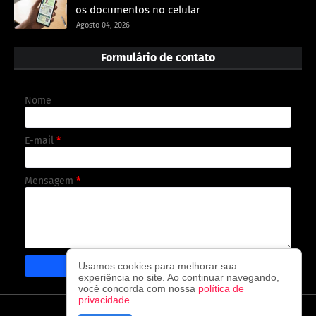
os documentos no celular
Agosto 04, 2026
Formulário de contato
Nome
E-mail
*
Mensagem
*
Usamos cookies para melhorar sua
experiência no site. Ao continuar navegando,
você concorda com nossa
política de
privacidade
.
CAPA
CONTATO
POLÍTICA DE PRIVACIDADE