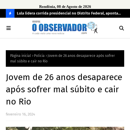
Rondônia, 08 de Agosto de 2026
tuou
Lula lidera corrida presidencial no Distrito Federal, aponta
Lei
pesquisa; Flávio Bolsonaro aparece em segundo
Kok
C
O
N
FI
Página inicial
Policia
Jovem de 26 anos desaparece após sofrer
R
mal súbito e cair no Rio
A
Jovem de 26 anos desaparece
após sofrer mal súbito e cair
no Rio
fevereiro 16, 2024