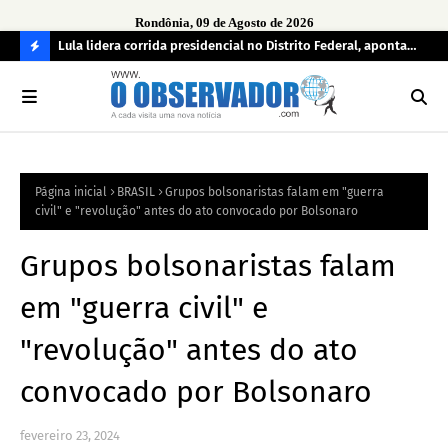
Rondônia, 09 de Agosto de 2026
tuou
Lula lidera corrida presidencial no Distrito Federal, aponta
Lei
pesquisa; Flávio Bolsonaro aparece em segundo
Kok
C
O
N
FI
Página inicial
BRASIL
Grupos bolsonaristas falam em "guerra
R
civil" e "revolução" antes do ato convocado por Bolsonaro
A
Grupos bolsonaristas falam
em "guerra civil" e
"revolução" antes do ato
convocado por Bolsonaro
fevereiro 23, 2024