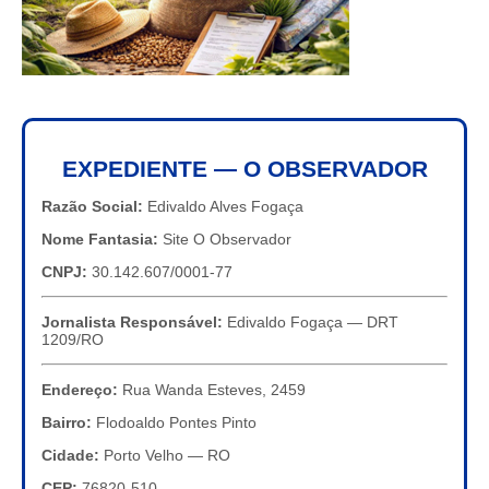
EXPEDIENTE — O OBSERVADOR
Razão Social:
Edivaldo Alves Fogaça
Nome Fantasia:
Site O Observador
CNPJ:
30.142.607/0001-77
Jornalista Responsável:
Edivaldo Fogaça — DRT
1209/RO
Endereço:
Rua Wanda Esteves, 2459
Bairro:
Flodoaldo Pontes Pinto
Cidade:
Porto Velho — RO
CEP:
76820-510