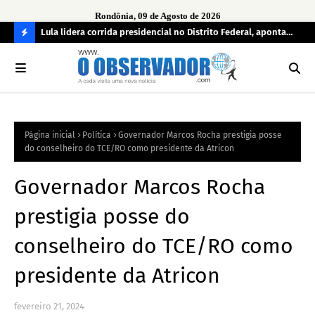
Rondônia, 09 de Agosto de 2026
tuou
Lula lidera corrida presidencial no Distrito Federal, aponta
Lei
pesquisa; Flávio Bolsonaro aparece em segundo
Kok
C
O
N
FI
Página inicial
Política
Governador Marcos Rocha prestigia posse
R
do conselheiro do TCE/RO como presidente da Atricon
A
Governador Marcos Rocha
prestigia posse do
conselheiro do TCE/RO como
presidente da Atricon
fevereiro 21, 2024