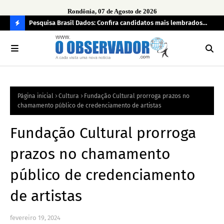
Rondônia, 07 de Agosto de 2026
 pendência
Pesquisa Brasil Dados: Confira candidatos mais lembrados
PL 
pelo eleitorado de Rondônia para deputado estadual
com
C
O
N
FI
Página inicial
Cultura
Fundação Cultural prorroga prazos no
R
chamamento público de credenciamento de artistas
A
Fundação Cultural prorroga
prazos no chamamento
público de credenciamento
de artistas
fevereiro 19, 2024