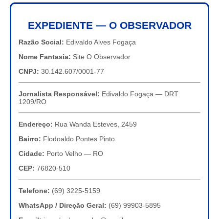
EXPEDIENTE — O OBSERVADOR
Razão Social:
Edivaldo Alves Fogaça
Nome Fantasia:
Site O Observador
CNPJ:
30.142.607/0001-77
Jornalista Responsável:
Edivaldo Fogaça — DRT
1209/RO
Endereço:
Rua Wanda Esteves, 2459
Bairro:
Flodoaldo Pontes Pinto
Cidade:
Porto Velho — RO
CEP:
76820-510
Telefone:
(69) 3225-5159
WhatsApp / Direção Geral:
(69) 99903-5895