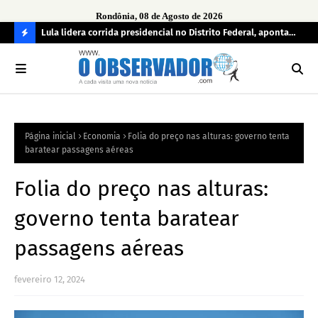
Rondônia, 08 de Agosto de 2026
tuou
Lula lidera corrida presidencial no Distrito Federal, aponta
Lei
pesquisa; Flávio Bolsonaro aparece em segundo
Kok
C
O
N
FI
Página inicial
Economia
Folia do preço nas alturas: governo tenta
R
baratear passagens aéreas
A
Folia do preço nas alturas:
governo tenta baratear
passagens aéreas
fevereiro 12, 2024