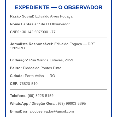
EXPEDIENTE — O OBSERVADOR
Razão Social:
Edivaldo Alves Fogaça
Nome Fantasia:
Site O Observador
CNPJ:
30.142.607/0001-77
Jornalista Responsável:
Edivaldo Fogaça — DRT
1209/RO
Endereço:
Rua Wanda Esteves, 2459
Bairro:
Flodoaldo Pontes Pinto
Cidade:
Porto Velho — RO
CEP:
76820-510
Telefone:
(69) 3225-5159
WhatsApp / Direção Geral:
(69) 99903-5895
E-mail:
jornaloobservador@gmail.com