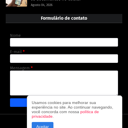
Agosto 04, 2026
Formulário de contato
Nome
E-mail
*
Mensagem
*
Usamos cookies para melhorar sua
experiência no site. Ao continuar navegando,
você concorda com nossa
política de
privacidade
.
CAPA
CONTATO
POLÍTICA DE PRIVACIDADE
Aceitar