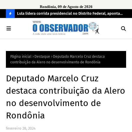
Rondônia, 09 de Agosto de 2026
tuou
Lula lidera corrida presidencial no Distrito Federal, aponta
Lei
pesquisa; Flávio Bolsonaro aparece em segundo
Kok
C
O
N
FI
Página inicial
Destaque
Deputado Marcelo Cruz destaca
R
contribuição da Alero no desenvolvimento de Rondônia
A
Deputado Marcelo Cruz
destaca contribuição da Alero
no desenvolvimento de
Rondônia
fevereiro 28, 2024