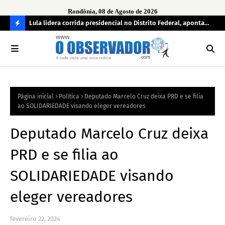
Rondônia, 08 de Agosto de 2026
tuou
Lula lidera corrida presidencial no Distrito Federal, aponta
Lei
pesquisa; Flávio Bolsonaro aparece em segundo
Kok
C
O
N
FI
Página inicial
Política
Deputado Marcelo Cruz deixa PRD e se filia
R
ao SOLIDARIEDADE visando eleger vereadores
A
Deputado Marcelo Cruz deixa
PRD e se filia ao
SOLIDARIEDADE visando
eleger vereadores
fevereiro 22, 2024