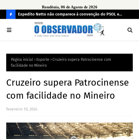
Rondônia, 06 de Agosto de 2026
 ilícitos
Expedito Netto não comparece à convenção do PSOL e
TCE
ausência gera desconforto durante oficialização de vice em
mul
C
Porto Velho
O
N
FI
Página inicial
Esporte
Cruzeiro supera Patrocinense com
R
facilidade no Mineiro
A
Cruzeiro supera Patrocinense
com facilidade no Mineiro
fevereiro 10, 2024