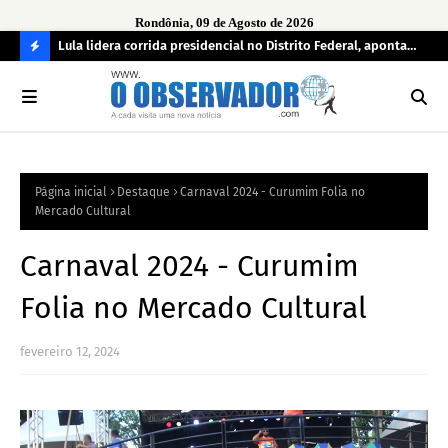
Rondônia, 09 de Agosto de 2026
tuou
Lula lidera corrida presidencial no Distrito Federal, aponta
Lei
pesquisa; Flávio Bolsonaro aparece em segundo
Kok
C
O
N
FI
Página inicial
Destaque
Carnaval 2024 - Curumim Folia no
R
Mercado Cultural
A
Carnaval 2024 - Curumim
Folia no Mercado Cultural
fevereiro 12, 2024