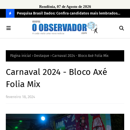
Rondônia, 07 de Agosto de 2026
 pendência
Pesquisa Brasil Dados: Confira candidatos mais lembrados
PL 
pelo eleitorado de Rondônia para deputado estadual
com
C
O
N
FI
Página inicial
Destaque
Carnaval 2024 - Bloco Axé Folia Mix
R
A
Carnaval 2024 - Bloco Axé
Folia Mix
fevereiro 18, 2024