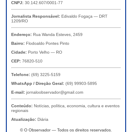
CNPJ:
30.142.607/0001-77
Jornalista Responsável:
Edivaldo Fogaça — DRT
1209/RO
Endereço:
Rua Wanda Esteves, 2459
Bairro:
Flodoaldo Pontes Pinto
Cidade:
Porto Velho — RO
CEP:
76820-510
Telefone:
(69) 3225-5159
WhatsApp / Direção Geral:
(69) 99903-5895
E-mail:
jornaloobservador@gmail.com
Conteúdo:
Notícias, política, economia, cultura e eventos
regionais
Atualização:
Diária
© O Observador — Todos os direitos reservados.