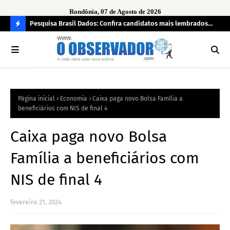
Rondônia, 07 de Agosto de 2026
ontrato
Pesquisa Brasil Dados: Confira candidatos mais lembrados
Opi
car
pelo eleitorado de Rondônia para deputado estadual
tem
C
bra
O
N
FI
Página inicial
Economia
Caixa paga novo Bolsa Família a
R
beneficiários com NIS de final 4
A
Caixa paga novo Bolsa
Família a beneficiários com
NIS de final 4
fevereiro 21, 2024