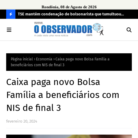
Rondônia, 08 de Agosto de 2026
TSE mantém condenação de bolsonarista que tumultuou
Fim
a
seção eleitoral em 2022
can
C
O
N
FI
Página inicial
Economia
Caixa paga novo Bolsa Família a
R
beneficiários com NIS de final 3
A
Caixa paga novo Bolsa
Família a beneficiários com
NIS de final 3
fevereiro 20, 2024