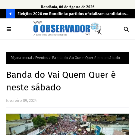
Rondônia, 06 de Agosto de 2026
grama
Eleições 2026 em Rondônia: partidos oficializam candidatos a
Car
deputado estadual, partidos não conseguem formar chapas
apr
C
completas
O
N
FI
Página inicial
Eventos
Banda do Vai Quem Quer é neste sábado
R
A
Banda do Vai Quem Quer é
neste sábado
fevereiro 09, 2024