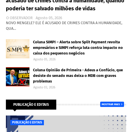
acusado de crimes contra a humanidade, quando
poderia ter salvado milhões de vidas
O OBSERVADOR
Agosto 05, 2026
NOVO MENGELE? ELE É ACUSADO DE CRIMES CONTRA A HUMANIDADE,
QUA…
Coluna SIMPI – Alerta sobre Split Payment revolta
empresários e SIMPI reforça luta contra impacto no
caixa dos pequenos negócios
Agosto 05, 2026
Coluna Opinião de Primeira - Adeus a Confúcio, que
desiste do senado mas deixa o MDB com graves
problemas
Agosto 03, 2026
PUBLICAÇÃO E EDITAIS
MOSTRAR MAIS
PUBLICAÇÃO E EDITAIS