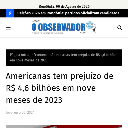
Rondônia, 06 de Agosto de 2026
grama
Eleições 2026 em Rondônia: partidos oficializam candidatos a
Car
deputado estadual, partidos não conseguem formar chapas
apr
C
completas
O
N
FI
Página inicial
Economia
Americanas tem prejuízo de R$ 4,6 bilhões
R
em nove meses de 2023
A
Americanas tem prejuízo de
R$ 4,6 bilhões em nove
meses de 2023
fevereiro 26, 2024