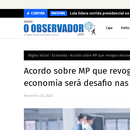
Lula lidera corrida presidencial n
CONFIRA
NACIONAL
Capa
Polític
Página inicial
Economia
Acordo sobre MP que revogou desone
Acordo sobre MP que revog
economia será desafio nas
fevereiro 20, 2024