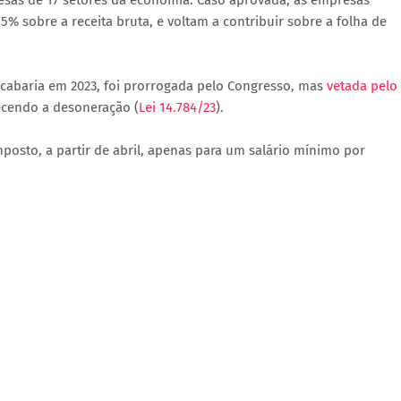
esas de 17 setores da economia. Caso aprovada, as empresas
% sobre a receita bruta, e voltam a contribuir sobre a folha de
acabaria em 2023, foi prorrogada pelo Congresso, mas
vetada pelo
lecendo a desoneração (
Lei 14.784/23
).
posto, a partir de abril, apenas para um salário mínimo por