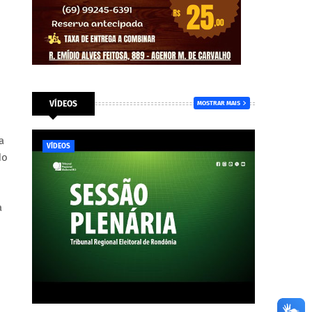
VÍDEOS
MOSTRAR MAIS
a
VÍDEOS
do
a