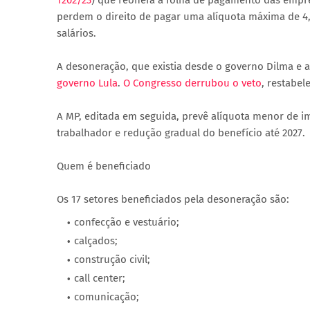
1202/23
) que reonera a folha de pagamento das empr
perdem o direito de pagar uma alíquota máxima de 4,5
salários.
A desoneração, que existia desde o governo Dilma e 
governo Lula
.
O Congresso derrubou o veto
, restabe
A MP, editada em seguida, prevê alíquota menor de im
trabalhador e redução gradual do benefício até 2027.
Quem é beneficiado
Os 17 setores beneficiados pela desoneração são:
confecção e vestuário;
calçados;
construção civil;
call center;
comunicação;