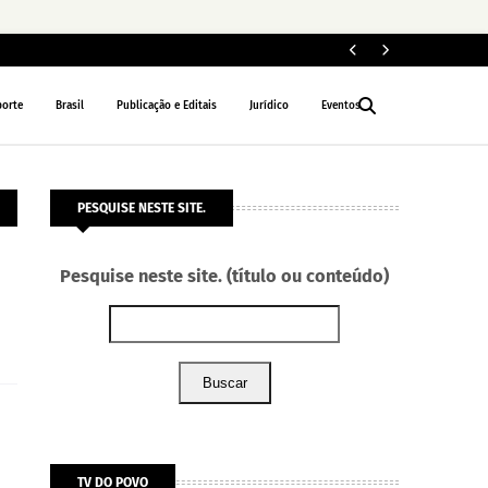
Le
NACIONAL
porte
Brasil
Publicação e Editais
Jurídico
Eventos
PESQUISE NESTE SITE.
a
Pesquise neste site. (título ou conteúdo)
Buscar
TV DO POVO