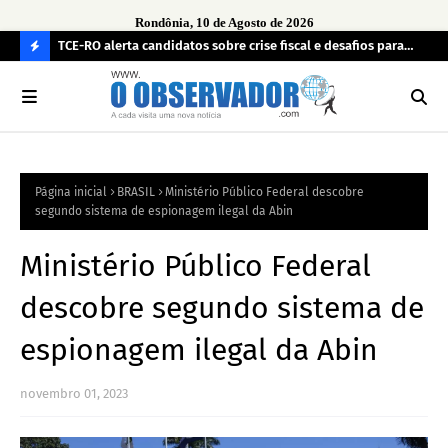
Rondônia, 10 de Agosto de 2026
veja a
TCE-RO alerta candidatos sobre crise fiscal e desafios para
Pol
administrar Rondônia a partir de 2027
de 
C
O
N
FI
Página inicial
BRASIL
Ministério Público Federal descobre
R
segundo sistema de espionagem ilegal da Abin
A
Ministério Público Federal
descobre segundo sistema de
espionagem ilegal da Abin
novembro 01, 2023