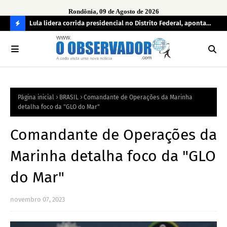
Rondônia, 09 de Agosto de 2026
tuou
Lula lidera corrida presidencial no Distrito Federal, aponta
Lei
pesquisa; Flávio Bolsonaro aparece em segundo
Kok
C
O
N
FI
Página inicial
BRASIL
Comandante de Operações da Marinha
R
detalha foco da "GLO do Mar"
A
Comandante de Operações da
Marinha detalha foco da "GLO
do Mar"
novembro 07, 2023