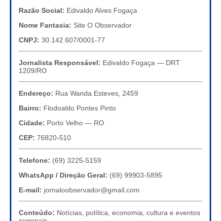
Razão Social:
Edivaldo Alves Fogaça
Nome Fantasia:
Site O Observador
CNPJ:
30.142.607/0001-77
Jornalista Responsável:
Edivaldo Fogaça — DRT
1209/RO
Endereço:
Rua Wanda Esteves, 2459
Bairro:
Flodoaldo Pontes Pinto
Cidade:
Porto Velho — RO
CEP:
76820-510
Telefone:
(69) 3225-5159
WhatsApp / Direção Geral:
(69) 99903-5895
E-mail:
jornaloobservador@gmail.com
Conteúdo:
Notícias, política, economia, cultura e eventos
regionais