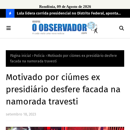
Rondônia, 09 de Agosto de 2026
tuou
Lula lidera corrida presidencial no Distrito Federal, aponta
Lei
pesquisa; Flávio Bolsonaro aparece em segundo
Kok
C
O
N
FI
Página inicial
Policia
Motivado por ciúmes ex presidiário desfere
R
facada na namorada travesti
A
Motivado por ciúmes ex
presidiário desfere facada na
namorada travesti
setembro 18, 2023