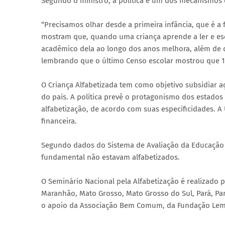
Segundo o ministro, a política é um dos mecanismos 
“Precisamos olhar desde a primeira infância, que é a
mostram que, quando uma criança aprende a ler e escr
acadêmico dela ao longo dos anos melhora, além de d
lembrando que o último Censo escolar mostrou que 
O Criança Alfabetizada tem como objetivo subsidiar a
do país. A política prevê o protagonismo dos estados 
alfabetização, de acordo com suas especificidades. A
financeira.
Segundo dados do Sistema de Avaliação da Educação B
fundamental não estavam alfabetizados.
O Seminário Nacional pela Alfabetização é realizado p
Maranhão, Mato Grosso, Mato Grosso do Sul, Pará, Par
o apoio da Associação Bem Comum, da Fundação Lema