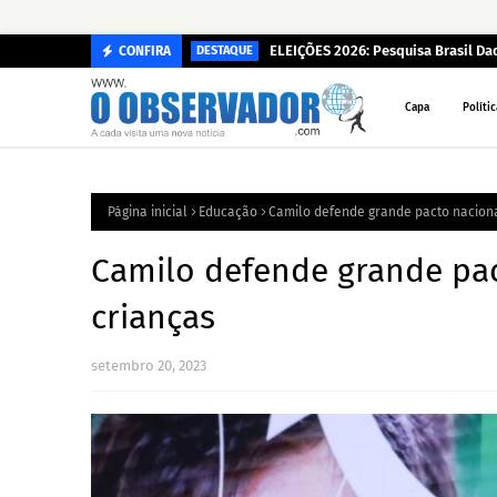
ELEIÇÕES 2026: Pesquisa Brasil D
CONFIRA
DESTAQUE
Capa
Polític
Página inicial
Educação
Camilo defende grande pacto naciona
Camilo defende grande pac
crianças
setembro 20, 2023