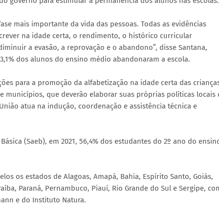
do governo para estimular a permanência dos alunos nas escolas.
 fase mais importante da vida das pessoas. Todas as evidências
ever na idade certa, o rendimento, o histórico curricular
iminuir a evasão, a reprovação e o abandono”, disse Santana,
13,1% dos alunos do ensino médio abandonaram a escola.
ções para a promoção da alfabetização na idade certa das criança
e municípios, que deverão elaborar suas próprias políticas locais
 União atua na indução, coordenação e assistência técnica e
ásica (Saeb), em 2021, 56,4% dos estudantes do 2º ano do ensin
elos os estados de Alagoas, Amapá, Bahia, Espírito Santo, Goiás,
aíba, Paraná, Pernambuco, Piauí, Rio Grande do Sul e Sergipe, co
nn e do Instituto Natura.