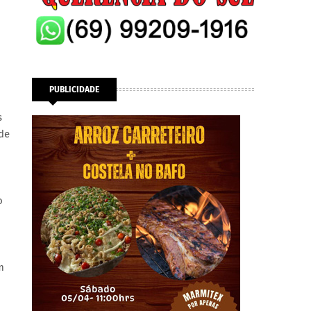
PUBLICIDADE
s
 de
o
m