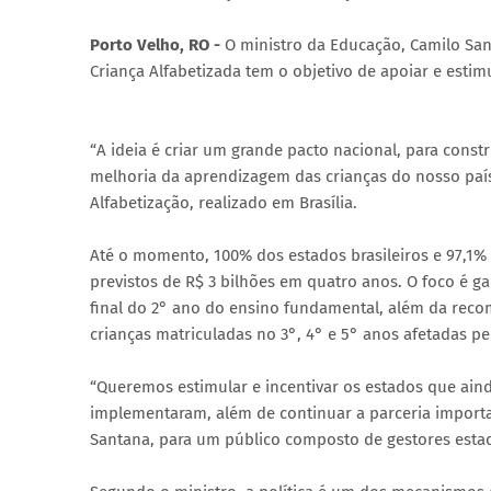
Porto Velho, RO -
O ministro da Educação, Camilo San
Criança Alfabetizada tem o objetivo de apoiar e estimu
“A ideia é criar um grande pacto nacional, para const
melhoria da aprendizagem das crianças do nosso país"
Alfabetização, realizado em Brasília.
Até o momento, 100% dos estados brasileiros e 97,1%
previstos de R$ 3 bilhões em quatro anos. O foco é gar
final do 2° ano do ensino fundamental, além da reco
crianças matriculadas no 3°, 4° e 5° anos afetadas p
“Queremos estimular e incentivar os estados que ai
implementaram, além de continuar a parceria import
Santana, para um público composto de gestores esta