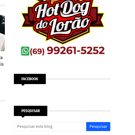
ra
is
FACEBOOK
PESQUISAR