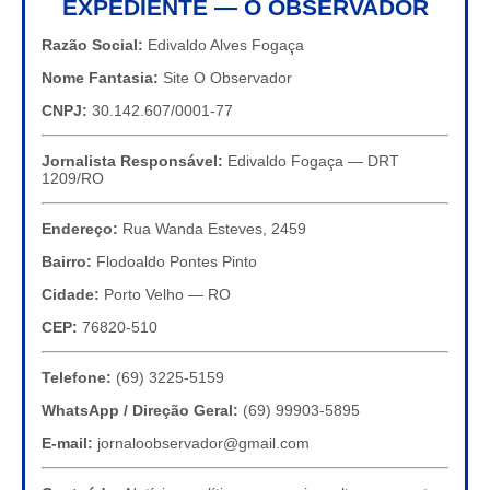
EXPEDIENTE — O OBSERVADOR
Razão Social:
Edivaldo Alves Fogaça
Nome Fantasia:
Site O Observador
CNPJ:
30.142.607/0001-77
Jornalista Responsável:
Edivaldo Fogaça — DRT
1209/RO
Endereço:
Rua Wanda Esteves, 2459
Bairro:
Flodoaldo Pontes Pinto
Cidade:
Porto Velho — RO
CEP:
76820-510
Telefone:
(69) 3225-5159
WhatsApp / Direção Geral:
(69) 99903-5895
E-mail:
jornaloobservador@gmail.com