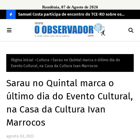
Rondônia, 07 de Agosto de 2026
e drogas
Samuel Costa participa de encontro do TCE-RO sobre os
UN
desafios de Rondônia para os próximos quatro anos
TR
C
O
N
FI
Página inicial
Cultura
Sarau no Quintal marca o último dia do
R
Evento Cultural, na Casa da Cultura Ivan Marrocos
A
Sarau no Quintal marca o
último dia do Evento Cultural,
na Casa da Cultura Ivan
Marrocos
agosto 02, 2023