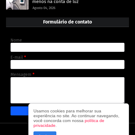
menos na conta de luz
Agosto 04, 2026
Formulário de contato
Nome
E-mail
*
Mensagem
*
Usamos cookies para melhorar sua
experiência no site. Ao continuar navegando,
você concorda com nossa
política de
privacidade
.
CAPA
CONTATO
POLÍTICA DE PRIVACIDADE