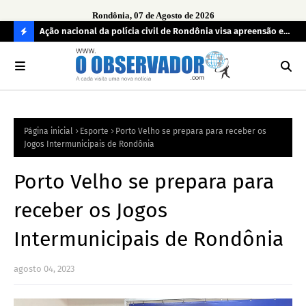
Rondônia, 07 de Agosto de 2026
aturas ao
Ação nacional da polícia civil de Rondônia visa apreensão e
MPF
devolução de celulares roubados
reg
C
O
N
FI
Página inicial
Esporte
Porto Velho se prepara para receber os
R
Jogos Intermunicipais de Rondônia
A
Porto Velho se prepara para
receber os Jogos
Intermunicipais de Rondônia
agosto 04, 2023