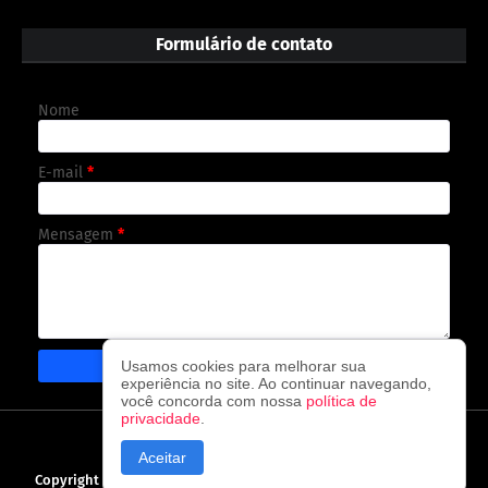
Formulário de contato
Nome
E-mail
*
Mensagem
*
Usamos cookies para melhorar sua
experiência no site. Ao continuar navegando,
você concorda com nossa
política de
privacidade
.
CAPA
CONTATO
POLÍTICA DE PRIVACIDADE
Aceitar
Copyright ©
2026
O observador - A cada visita uma nova notícia!