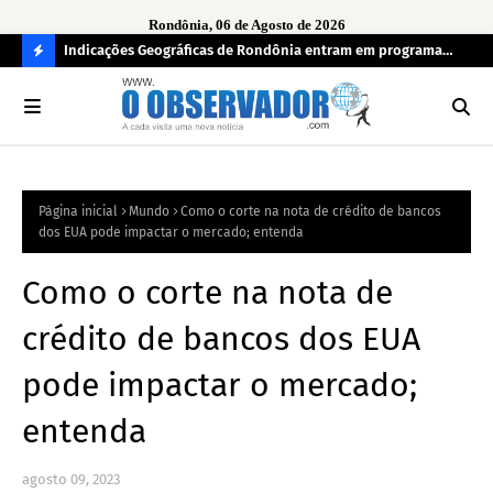
Rondônia, 06 de Agosto de 2026
ndecisos
Indicações Geográficas de Rondônia entram em programa
Seg
internacional para acelerar negócios
his
C
O
N
FI
Página inicial
Mundo
Como o corte na nota de crédito de bancos
R
dos EUA pode impactar o mercado; entenda
A
Como o corte na nota de
crédito de bancos dos EUA
pode impactar o mercado;
entenda
agosto 09, 2023