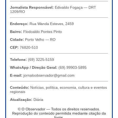
Jornalista Responsável:
Edivaldo Fogaça — DRT
1209/RO
Endereço:
Rua Wanda Esteves, 2459
Bairro:
Flodoaldo Pontes Pinto
Cidade:
Porto Velho — RO
CEP:
76820-510
Telefone:
(69) 3225-5159
WhatsApp / Direção Geral:
(69) 99903-5895
E-mail:
jornaloobservador@gmail.com
Conteúdo:
Notícias, política, economia, cultura e eventos
regionais
Atualização:
Diária
© O Observador — Todos os direitos reservados.
Reprodução do conteúdo permitida mediante citação da
fonte.