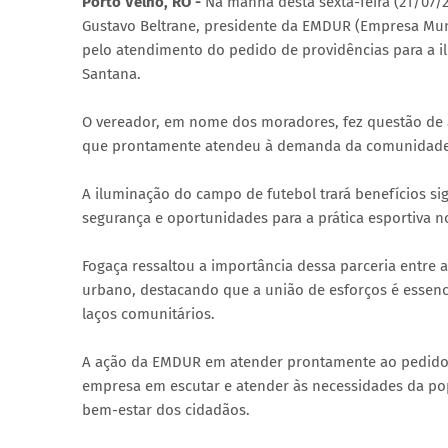
Porto Velho, RO -
Na manhã desta sexta-feira (21/07/
Gustavo Beltrane, presidente da EMDUR (Empresa Mun
pelo atendimento do pedido de providências para a 
Santana.
O vereador, em nome dos moradores, fez questão de 
que prontamente atendeu à demanda da comunidade, p
A iluminação do campo de futebol trará benefícios si
segurança e oportunidades para a prática esportiva n
Fogaça ressaltou a importância dessa parceria entre 
urbano, destacando que a união de esforços é essenci
laços comunitários.
A ação da EMDUR em atender prontamente ao pedido
empresa em escutar e atender às necessidades da pop
bem-estar dos cidadãos.