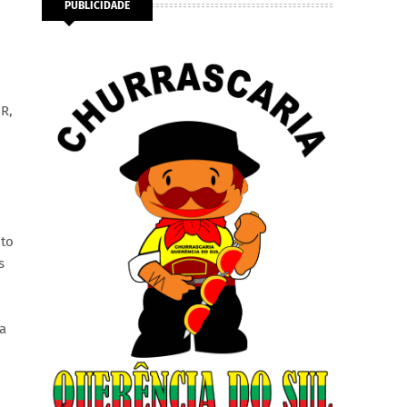
PUBLICIDADE
R,
nto
s
a