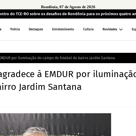
Rondônia, 07 de Agosto de 2026
ontro do TCE-RO sobre os desafios de Rondônia para os próximos quatro a
a
Polícia
Destaques
Entretenimento
Cultura
Novidades
Es
EMDUR por iluminação do campo de futebol do bairro Jardim Santana
 agradece à EMDUR por iluminaçã
irro Jardim Santana