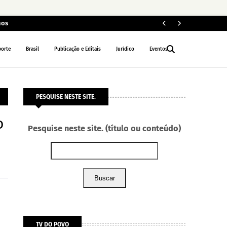
nos
U
DESTAQUE
porte
Brasil
Publicação e Editais
Jurídico
Eventos
PESQUISE NESTE SITE.
o
Pesquise neste site. (título ou conteúdo)
Buscar
TV DO POVO