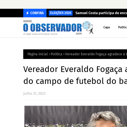
Samuel Costa participa de enc
CONFIRA
ELEIÇÕES 2026
Capa
Polític
Página inicial
Política
Vereador Everaldo Fogaça agradece à 
Vereador Everaldo Fogaça
do campo de futebol do ba
julho 21, 2023