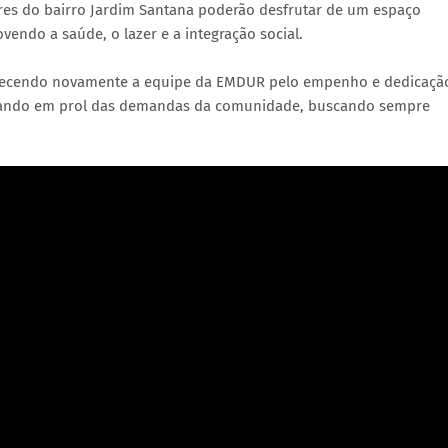
es do bairro Jardim Santana poderão desfrutar de um espaço
endo a saúde, o lazer e a integração social.
adecendo novamente a equipe da EMDUR pelo empenho e dedicaçã
hando em prol das demandas da comunidade, buscando sempre