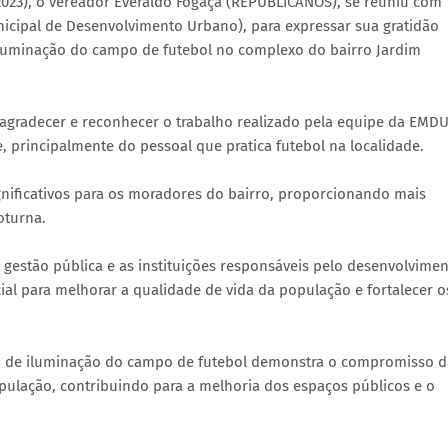
2023), o vereador Everaldo Fogaça (REPUBLICANOS), se reuniu com
icipal de Desenvolvimento Urbano), para expressar sua gratidão
iluminação do campo de futebol no complexo do bairro Jardim
agradecer e reconhecer o trabalho realizado pela equipe da EMDU
rincipalmente do pessoal que pratica futebol na localidade.
gnificativos para os moradores do bairro, proporcionando mais
oturna.
a gestão pública e as instituições responsáveis pelo desenvolvime
al para melhorar a qualidade de vida da população e fortalecer o
 de iluminação do campo de futebol demonstra o compromisso d
ulação, contribuindo para a melhoria dos espaços públicos e o