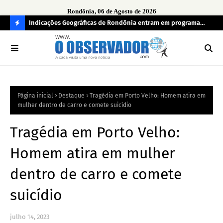
Rondônia, 06 de Agosto de 2026
ndecisos
Indicações Geográficas de Rondônia entram em programa
Seg
internacional para acelerar negócios
his
C
O
N
FI
Página inicial
Destaque
Tragédia em Porto Velho: Homem atira em
R
mulher dentro de carro e comete suicídio
A
Tragédia em Porto Velho:
Homem atira em mulher
dentro de carro e comete
suicídio
julho 14, 2023