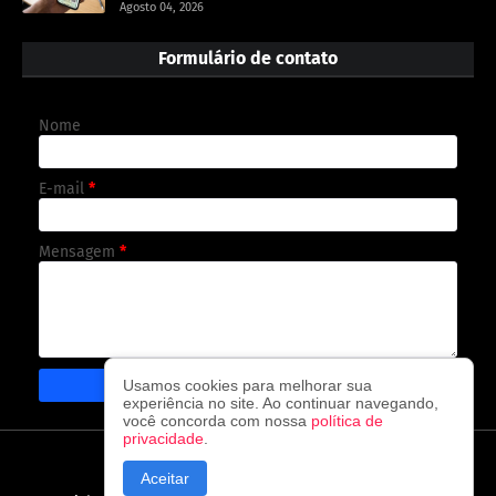
Agosto 04, 2026
Formulário de contato
Nome
E-mail
*
Mensagem
*
Usamos cookies para melhorar sua
experiência no site. Ao continuar navegando,
você concorda com nossa
política de
privacidade
.
CAPA
CONTATO
POLÍTICA DE PRIVACIDADE
Aceitar