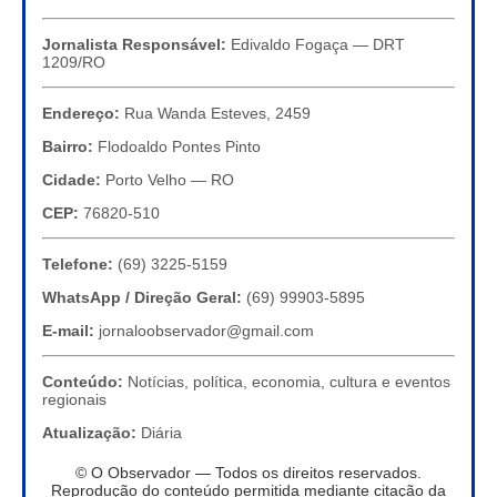
Jornalista Responsável:
Edivaldo Fogaça — DRT
1209/RO
Endereço:
Rua Wanda Esteves, 2459
Bairro:
Flodoaldo Pontes Pinto
Cidade:
Porto Velho — RO
CEP:
76820-510
Telefone:
(69) 3225-5159
WhatsApp / Direção Geral:
(69) 99903-5895
E-mail:
jornaloobservador@gmail.com
Conteúdo:
Notícias, política, economia, cultura e eventos
regionais
Atualização:
Diária
© O Observador — Todos os direitos reservados.
Reprodução do conteúdo permitida mediante citação da