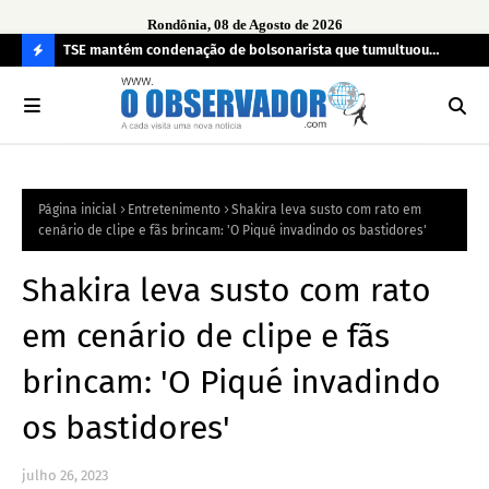
Rondônia, 08 de Agosto de 2026
TSE mantém condenação de bolsonarista que tumultuou
Fim
a
seção eleitoral em 2022
can
C
O
N
FI
Página inicial
Entretenimento
Shakira leva susto com rato em
R
cenário de clipe e fãs brincam: 'O Piqué invadindo os bastidores'
A
Shakira leva susto com rato
em cenário de clipe e fãs
brincam: 'O Piqué invadindo
os bastidores'
julho 26, 2023