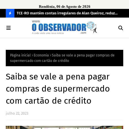
Rondônia, 06 de Agosto de 2026
e
TCE-RO mantém contas irregulares de Alan Queiroz, reduz
Fe
multa e caso pode gerar Inelegibilidade
Ron
C
O
N
FI
Página inicial
Economia
Saiba se vale a pena pagar compras de
R
supermercado com cartão de crédito
A
Saiba se vale a pena pagar
compras de supermercado
com cartão de crédito
julho 22, 2023