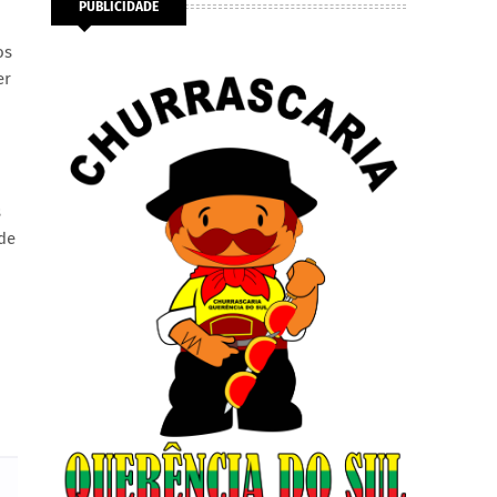
PUBLICIDADE
os
er
s
de