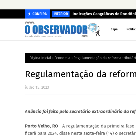
Indicações Geográficas de Rondôni
CONFIRA
INTERIOR
Capa
Polític
Página inicial
Economia
Regulamentação da reforma tributári
Regulamentação da reforma 
julho 15, 2023
Anúncio foi feito pelo secretário extraordinário da r
Porto Velho, RO -
A regulamentação da primeira fase 
ficará para 2024, disse nesta sexta-feira (14) o secret