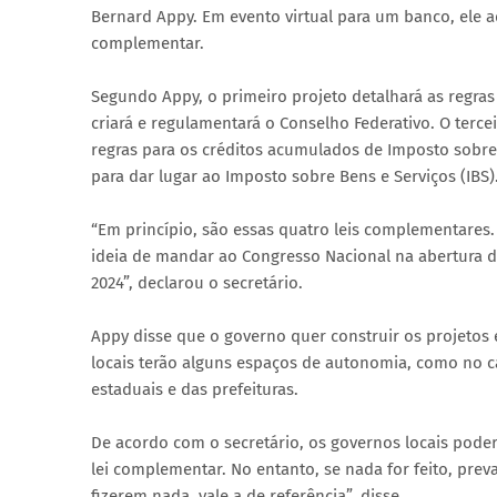
Bernard Appy. Em evento virtual para um banco, ele ad
complementar.
Segundo Appy, o primeiro projeto detalhará as regras
criará e regulamentará o Conselho Federativo. O terce
regras para os créditos acumulados de Imposto sobre 
para dar lugar ao Imposto sobre Bens e Serviços (IBS)
“Em princípio, são essas quatro leis complementare
ideia de mandar ao Congresso Nacional na abertura d
2024”, declarou o secretário.
Appy disse que o governo quer construir os projetos
locais terão alguns espaços de autonomia, como no c
estaduais e das prefeituras.
De acordo com o secretário, os governos locais poderã
lei complementar. No entanto, se nada for feito, prev
fizerem nada, vale a de referência”, disse.