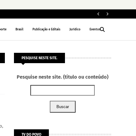
Segun
GERAL
porte
Brasil
Publicação e Editais
Jurídico
Eventos
PESQUISE NESTE SITE.
Pesquise neste site. (título ou conteúdo)
Buscar
o,
TV DO POVO