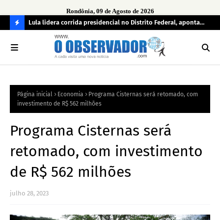
Rondônia, 09 de Agosto de 2026
tuou
Lula lidera corrida presidencial no Distrito Federal, aponta
Lei
pesquisa; Flávio Bolsonaro aparece em segundo
Kok
C
O
N
FI
Página inicial
Economia
Programa Cisternas será retomado, com
R
investimento de R$ 562 milhões
A
Programa Cisternas será
retomado, com investimento
de R$ 562 milhões
julho 28, 2023