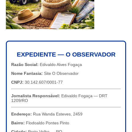
EXPEDIENTE — O OBSERVADOR
Razão Social:
Edivaldo Alves Fogaça
Nome Fantasia:
Site O Observador
CNPJ:
30.142.607/0001-77
Jornalista Responsável:
Edivaldo Fogaça — DRT
1209/RO
Endereço:
Rua Wanda Esteves, 2459
Bairro:
Flodoaldo Pontes Pinto
Cidade:
Porto Velho — RO