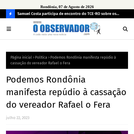
Rondônia, 07 de Agosto de 2026
e drogas
Samuel Costa participa de encontro do TCE-RO sobre os
UN
desafios de Rondônia para os próximos quatro anos
TR
C
O
N
FI
Página inicial
Política
Podemos Rondônia manifesta repúdio à
R
cassação do vereador Rafael o Fera
A
Podemos Rondônia
manifesta repúdio à cassação
do vereador Rafael o Fera
julho 22, 2023