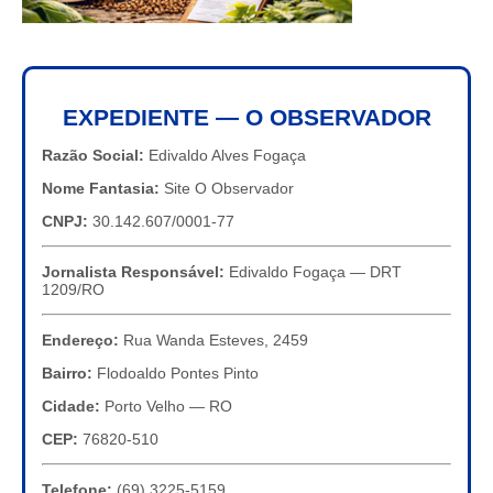
EXPEDIENTE — O OBSERVADOR
Razão Social:
Edivaldo Alves Fogaça
Nome Fantasia:
Site O Observador
CNPJ:
30.142.607/0001-77
Jornalista Responsável:
Edivaldo Fogaça — DRT
1209/RO
Endereço:
Rua Wanda Esteves, 2459
Bairro:
Flodoaldo Pontes Pinto
Cidade:
Porto Velho — RO
CEP:
76820-510
Telefone:
(69) 3225-5159