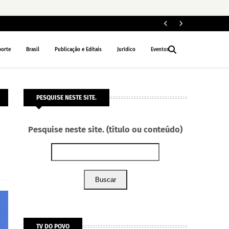
Le
NACIONAL
porte
Brasil
Publicação e Editais
Jurídico
Eventos
PESQUISE NESTE SITE.
Pesquise neste site. (título ou conteúdo)
Buscar
TV DO POVO