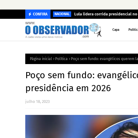
Lula lidera corrida presidencial n
CONFIRA
NACIONAL
Capa
Polític
Página inicial
Política
Poço sem fundo: evangélicos querem l
Poço sem fundo: evangéli
presidência em 2026
julho 18, 2023