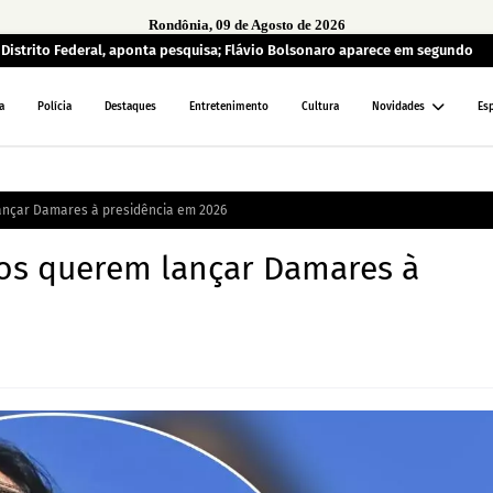
Rondônia, 09 de Agosto de 2026
o Distrito Federal, aponta pesquisa; Flávio Bolsonaro aparece em segundo
a
Polícia
Destaques
Entretenimento
Cultura
Novidades
Es
ançar Damares à presidência em 2026
cos querem lançar Damares à