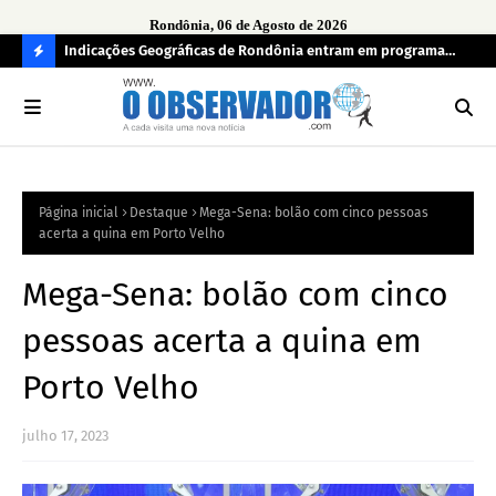
Rondônia, 06 de Agosto de 2026
ndecisos
Indicações Geográficas de Rondônia entram em programa
Seg
internacional para acelerar negócios
his
C
O
N
FI
Página inicial
Destaque
Mega-Sena: bolão com cinco pessoas
R
acerta a quina em Porto Velho
A
Mega-Sena: bolão com cinco
pessoas acerta a quina em
Porto Velho
julho 17, 2023