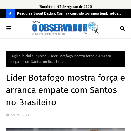
Rondônia, 07 de Agosto de 2026
 pendência
Pesquisa Brasil Dados: Confira candidatos mais lembrados
PL 
pelo eleitorado de Rondônia para deputado estadual
com
C
O
N
FI
Página inicial
Esporte
Líder Botafogo mostra força e arranca
R
empate com Santos no Brasileiro
A
Líder Botafogo mostra força e
arranca empate com Santos
no Brasileiro
julho 24, 2023