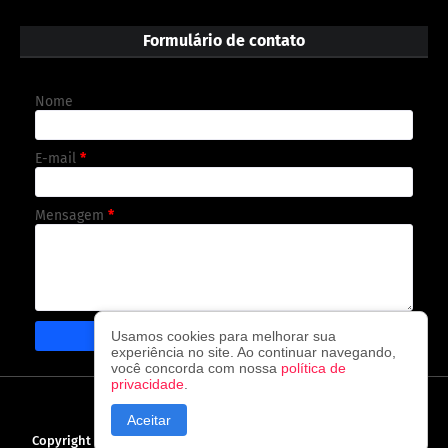
Formulário de contato
Nome
E-mail
*
Mensagem
*
Usamos cookies para melhorar sua
experiência no site. Ao continuar navegando,
você concorda com nossa
política de
privacidade
.
CAPA
CONTATO
POLÍTICA DE PRIVACIDADE
Aceitar
Copyright ©
2026
O observador - A cada visita uma nova notícia!