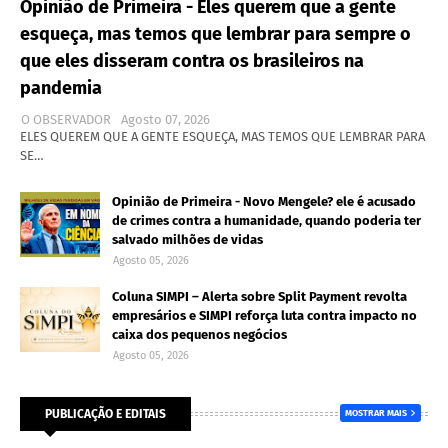
Opinião de Primeira - Eles querem que a gente
esqueça, mas temos que lembrar para sempre o
que eles disseram contra os brasileiros na
pandemia
O OBSERVADOR
Agosto 07, 2026
ELES QUEREM QUE A GENTE ESQUEÇA, MAS TEMOS QUE LEMBRAR PARA
SE…
Opinião de Primeira - Novo Mengele? ele é acusado
de crimes contra a humanidade, quando poderia ter
salvado milhões de vidas
Agosto 05, 2026
Coluna SIMPI – Alerta sobre Split Payment revolta
empresários e SIMPI reforça luta contra impacto no
caixa dos pequenos negócios
Agosto 05, 2026
PUBLICAÇÃO E EDITAIS
MOSTRAR MAIS