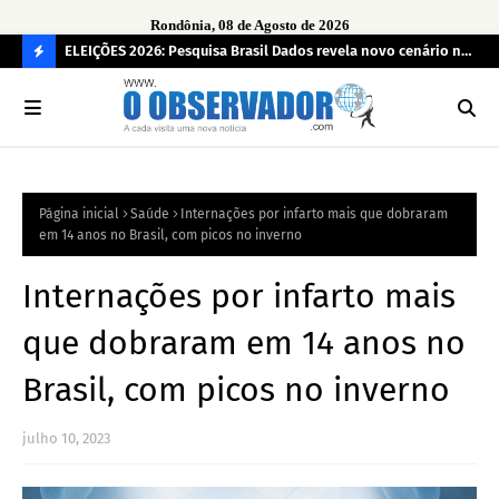
Rondônia, 08 de Agosto de 2026
eúne mais
ELEIÇÕES 2026: Pesquisa Brasil Dados revela novo cenário na
Sam
disputa pelo Governo de Rondônia
des
C
O
N
FI
Página inicial
Saúde
Internações por infarto mais que dobraram
R
em 14 anos no Brasil, com picos no inverno
A
Internações por infarto mais
que dobraram em 14 anos no
Brasil, com picos no inverno
julho 10, 2023