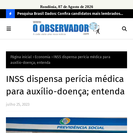
Rondônia, 07 de Agosto de 2026
 pendência
Pesquisa Brasil Dados: Confira candidatos mais lembrados
PL 
pelo eleitorado de Rondônia para deputado estadual
com
C
O
N
FI
Página inicial
Economia
INSS dispensa perícia médica para
R
auxílio-doença; entenda
A
INSS dispensa perícia médica
para auxílio-doença; entenda
julho 25, 2023