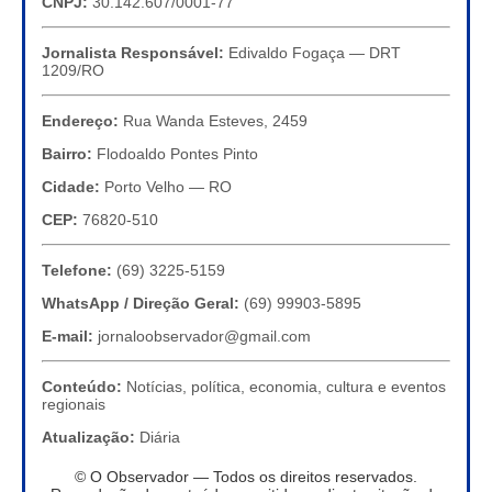
CNPJ:
30.142.607/0001-77
Jornalista Responsável:
Edivaldo Fogaça — DRT
1209/RO
Endereço:
Rua Wanda Esteves, 2459
Bairro:
Flodoaldo Pontes Pinto
Cidade:
Porto Velho — RO
CEP:
76820-510
Telefone:
(69) 3225-5159
WhatsApp / Direção Geral:
(69) 99903-5895
E-mail:
jornaloobservador@gmail.com
Conteúdo:
Notícias, política, economia, cultura e eventos
regionais
Atualização:
Diária
© O Observador — Todos os direitos reservados.