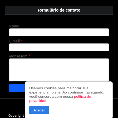
Formulário de contato
Nome
E-mail
*
Mensagem
*
Usamos cookies para melhorar sua
experiência no site. Ao continuar navegando,
você concorda com nossa
política de
privacidade
.
CAPA
CONTATO
POLÍTICA DE PRIVACIDADE
Aceitar
Copyright ©
2026
O observador - A cada visita uma nova notícia!