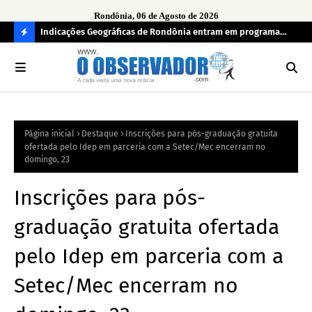
Rondônia, 06 de Agosto de 2026
ndecisos
Indicações Geográficas de Rondônia entram em programa
Seg
internacional para acelerar negócios
his
C
O
N
FI
Página inicial
Destaque
Inscrições para pós-graduação gratuita
R
ofertada pelo Idep em parceria com a Setec/Mec encerram no
A
domingo, 23
Inscrições para pós-
graduação gratuita ofertada
pelo Idep em parceria com a
Setec/Mec encerram no