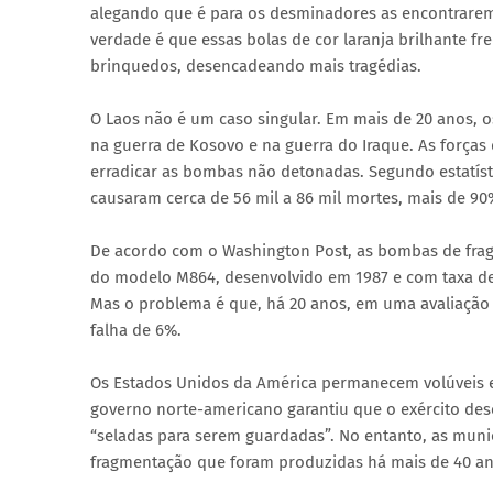
alegando que é para os desminadores as encontrarem
verdade é que essas bolas de cor laranja brilhante f
brinquedos, desencadeando mais tragédias.
O Laos não é um caso singular. Em mais de 20 anos,
na guerra de Kosovo e na guerra do Iraque. As forç
erradicar as bombas não detonadas. Segundo estatíst
causaram cerca de 56 mil a 86 mil mortes, mais de 90
De acordo com o Washington Post, as bombas de frag
do modelo M864, desenvolvido em 1987 e com taxa de
Mas o problema é que, há 20 anos, em uma avaliação
falha de 6%.
Os Estados Unidos da América permanecem volúveis e
governo norte-americano garantiu que o exército des
“seladas para serem guardadas”. No entanto, as mun
fragmentação que foram produzidas há mais de 40 ano