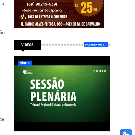
 a
ção
VÍDEOS
MOSTRAR MAIS
VÍDEOS
.
de