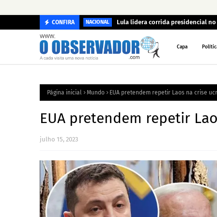
Lula lidera corrida presidencial n
CONFIRA
NACIONAL
Capa
Polític
Página inicial
Mundo
EUA pretendem repetir Laos na crise uc
EUA pretendem repetir Lao
julho 15, 2023