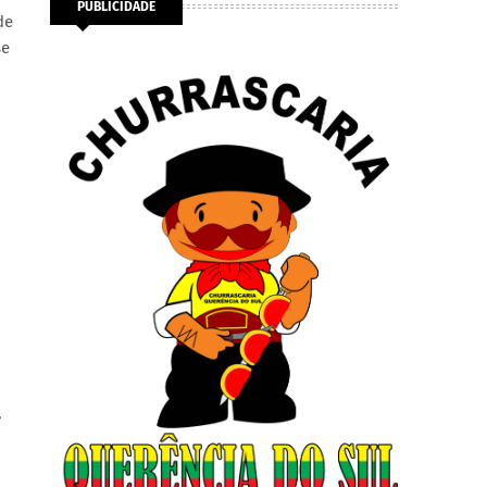
PUBLICIDADE
de
se
,