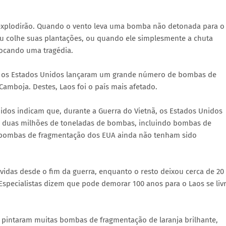
s explodirão. Quando o vento leva uma bomba não detonada para o
u colhe suas plantações, ou quando ele simplesmente a chuta
vocando uma tragédia.
73, os Estados Unidos lançaram um grande número de bombas de
Camboja. Destes, Laos foi o país mais afetado.
dos indicam que, durante a Guerra do Vietnã, os Estados Unidos
e duas milhões de toneladas de bombas, incluindo bombas de
e bombas de fragmentação dos EUA ainda não tenham sido
as desde o fim da guerra, enquanto o resto deixou cerca de 20
 Especialistas dizem que pode demorar 100 anos para o Laos se liv
 pintaram muitas bombas de fragmentação de laranja brilhante,