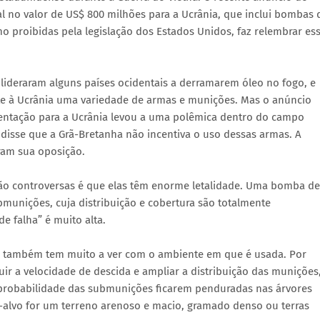
al no valor de US$ 800 milhões para a Ucrânia, que inclui bombas 
o proibidas pela legislação dos Estados Unidos, faz relembrar es
 lideraram alguns países ocidentais a derramarem óleo no fogo, e
te à Ucrânia uma variedade de armas e munições. Mas o anúncio
ntação para a Ucrânia levou a uma polêmica dentro do campo
, disse que a Grã-Bretanha não incentiva o uso dessas armas. A
ram sua oposição.
ão controversas é que elas têm enorme letalidade. Uma bomba de
unições, cuja distribuição e cobertura são totalmente
e falha” é muito alta.
a” também tem muito a ver com o ambiente em que é usada. Por
 a velocidade de descida e ampliar a distribuição das munições
 probabilidade das submunições ficarem penduradas nas árvores
-alvo for um terreno arenoso e macio, gramado denso ou terras