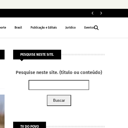
Le
NACIONAL
porte
Brasil
Publicação e Editais
Jurídico
Eventos
PESQUISE NESTE SITE.
Pesquise neste site. (título ou conteúdo)
Buscar
TV DO POVO