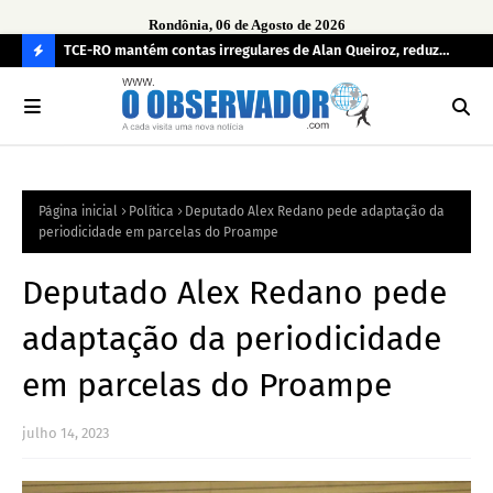
Rondônia, 06 de Agosto de 2026
e
TCE-RO mantém contas irregulares de Alan Queiroz, reduz
Fe
multa e caso pode gerar Inelegibilidade
Ron
C
O
N
FI
Página inicial
Política
Deputado Alex Redano pede adaptação da
R
periodicidade em parcelas do Proampe
A
Deputado Alex Redano pede
adaptação da periodicidade
em parcelas do Proampe
julho 14, 2023