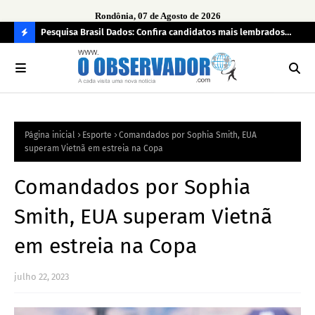
Rondônia, 07 de Agosto de 2026
 pendência
Pesquisa Brasil Dados: Confira candidatos mais lembrados
PL 
pelo eleitorado de Rondônia para deputado estadual
com
C
O
N
FI
Página inicial
Esporte
Comandados por Sophia Smith, EUA
R
superam Vietnã em estreia na Copa
A
Comandados por Sophia
Smith, EUA superam Vietnã
em estreia na Copa
julho 22, 2023