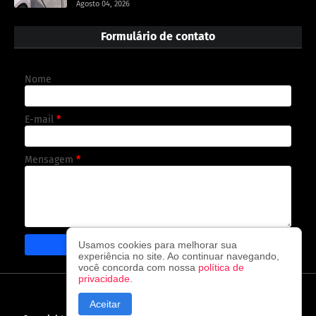
Agosto 04, 2026
Formulário de contato
Nome
E-mail
*
Mensagem
*
Usamos cookies para melhorar sua
experiência no site. Ao continuar navegando,
você concorda com nossa
política de
privacidade
.
CAPA
CONTATO
POLÍTICA DE PRIVACIDADE
Aceitar