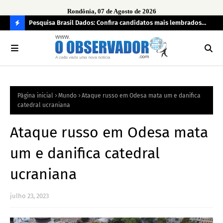
Rondônia, 07 de Agosto de 2026
 pendência
Pesquisa Brasil Dados: Confira candidatos mais lembrados
PL 
pelo eleitorado de Rondônia para deputado estadual
com
C
O
N
FI
Página inicial
Mundo
Ataque russo em Odesa mata um e danifica
R
catedral ucraniana
A
Ataque russo em Odesa mata
um e danifica catedral
ucraniana
julho 23, 2023