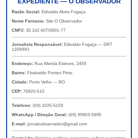
EXPEDIENTE — O OBSERVADOR
Razão Social:
Edivaldo Alves Fogaça
Nome Fantasia:
Site O Observador
CNPJ:
30.142.607/0001-77
Jornalista Responsável:
Edivaldo Fogaça — DRT
1209/RO
Endereço:
Rua Wanda Esteves, 2459
Bairro:
Flodoaldo Pontes Pinto
Cidade:
Porto Velho — RO
CEP:
76820-510
Telefone:
(69) 3225-5159
WhatsApp / Direção Geral:
(69) 99903-5895
E-mail:
jornaloobservador@gmail.com