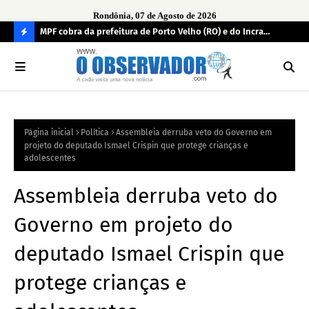
Rondônia, 07 de Agosto de 2026
os
MPF cobra da prefeitura de Porto Velho (RO) e do Incra
Ope
regularização fundiária da comunidade Nova Colina
pro
C
fac
O
N
FI
Página inicial
Política
Assembleia derruba veto do Governo em
R
projeto do deputado Ismael Crispin que protege crianças e
A
adolescentes
Assembleia derruba veto do
Governo em projeto do
deputado Ismael Crispin que
protege crianças e