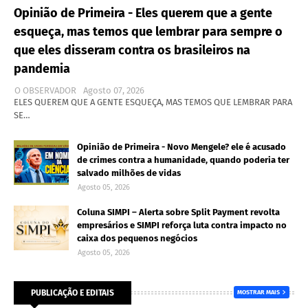
Opinião de Primeira - Eles querem que a gente
esqueça, mas temos que lembrar para sempre o
que eles disseram contra os brasileiros na
pandemia
O OBSERVADOR
Agosto 07, 2026
ELES QUEREM QUE A GENTE ESQUEÇA, MAS TEMOS QUE LEMBRAR PARA
SE…
Opinião de Primeira - Novo Mengele? ele é acusado
de crimes contra a humanidade, quando poderia ter
salvado milhões de vidas
Agosto 05, 2026
Coluna SIMPI – Alerta sobre Split Payment revolta
empresários e SIMPI reforça luta contra impacto no
caixa dos pequenos negócios
Agosto 05, 2026
PUBLICAÇÃO E EDITAIS
MOSTRAR MAIS