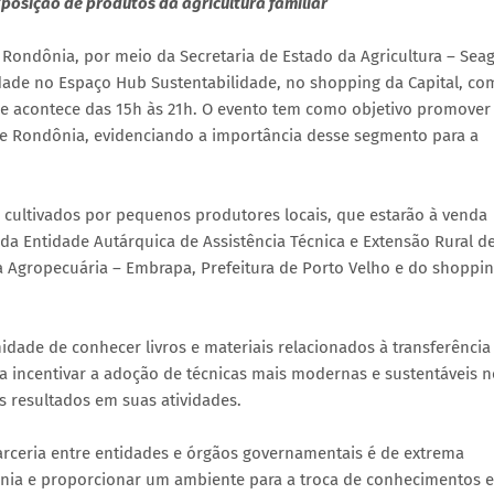
osição de produtos da agricultura familiar
e Rondônia, por meio da Secretaria de Estado da Agricultura – Seag
idade no Espaço Hub Sustentabilidade, no shopping da Capital, co
ue acontece das 15h às 21h. O evento tem como objetivo promover
 de Rondônia, evidenciando a importância desse segmento para a
 cultivados por pequenos produtores locais, que estarão à venda
 da Entidade Autárquica de Assistência Técnica e Extensão Rural d
a Agropecuária – Embrapa, Prefeitura de Porto Velho e do shoppi
idade de conhecer livros e materiais relacionados à transferência
isa incentivar a adoção de técnicas mais modernas e sustentáveis 
s resultados em suas atividades.
parceria entre entidades e órgãos governamentais é de extrema
dônia e proporcionar um ambiente para a troca de conhecimentos e