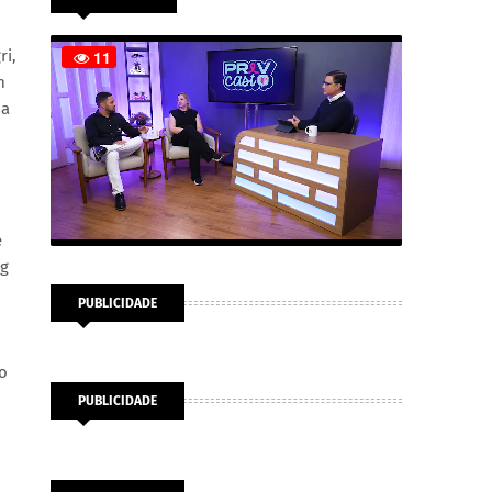
ri,
m
 a
e
ng
PUBLICIDADE
no
PUBLICIDADE