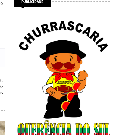
PUBLICIDADE
ro
S
de
no