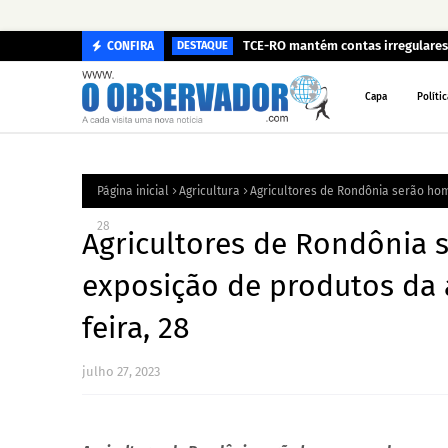
TCE-RO mantém contas irregulares 
CONFIRA
DESTAQUE
Capa
Polític
Página inicial
Agricultura
Agricultores de Rondônia serão hom
28
Agricultores de Rondônia
exposição de produtos da a
feira, 28
julho 27, 2023