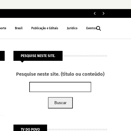
Fe
POLÍTICA
porte
Brasil
Publicação e Editais
Jurídico
Eventos
PESQUISE NESTE SITE.
Pesquise neste site. (título ou conteúdo)
Buscar
TV DO POVO