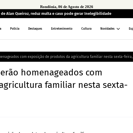
Rondônia, 06 de Agosto de 2026
de Alan Queiroz, reduz multa e caso pode gerar Inelegibilidade
a
Polícia
Destaques
Entretenimento
Cultura
Novidades
Es
enageados com exposição de produtos da agricultura familiar nesta sexta-feira,
 serão homenageados com
gricultura familiar nesta sexta-